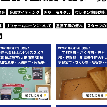
成金
金属サイディング
外壁 モルタル
ウレタン塗膜防水
瓦
リフォームローンについて
塗装工事の流れ
スタッフの
報
2021年2月17日 更新！
2021年2月14日 更新！
長持ち塗料はなぜオススメ？
【宇都宮市・さくら市・塩谷
【那須塩原市/大田原市/那須
郡・芳賀郡】地震発生時の対..
外壁塗装・屋根塗装専門店のとちのき塗装テ
那須塩原市・大田原市・矢板市・那須町近辺のみなさん、こんにちは！ 外壁塗装・屋根塗装専門店のとちのき塗装テックです！ 今回のブログを執筆させていただく那須塩原支店の南郷です！ 今日は少し青空も見えますね。 先日新しいスマホにしたのですが、アラームの音があっていないのか、 毎日寝坊気味です。早く激しいアラーム音を探します(笑) さて。 昨日那須塩原店のショールームをほんのちょっぴりリニューアルしました。 ほんのちょっぴり。 とちのき塗装テック/プロタイムズ那須塩原店のおすすめ塗料のご紹介コーナーを作成しました(＾＾) 屋根材にはスーパーシャネツサーモF 外壁材には超低汚染プラチナリファイン2000MF をおすすめしております。 どちらも耐久年数20年！ 長持ち塗料です♪ 長持ち塗料がオススメ？ やはり塗装会社としては、10年くらいの耐久年数の塗料をご提案して、また10年後に塗装してもらいたい。 なんて気持ちもあったりします。 でも今は塗料の開発も進んでいて、20年持つ塗料、20年以上持つ塗料だって存在します。 耐久年数が長いと、お客様にとっては大きなメリットがありますよね。 コストパフォーマンスです。 お客様にとってメリットのあることは、私たちも積極的に提案しなければならない、と思っています。 コストパフォーマンスとは たとえば、耐久年数10年で屋根塗装・外壁塗装合わせて150万円の工事だったとします。 これが耐久年数20年の場合、200万円くらいになるわけです。 単純計算でいくと、20年の間に、 耐久年数10年の工事を2回行う→300万円 耐久年数20年の工事を1回行う→200万円 こんなに差が出てしまいます。 ※実際のお住まいの大きさや劣化具合等で差額は様々です。 なんでこんなに大きな差が出るの？ 塗装工事の内訳について考えてみると一目瞭然です。 塗装工事は、 職人さんの施工費、塗料代、足場代、補修代 大きく分けるとこの4つです。 塗料の耐久年数を延ばすためには、塗料代が高くなりますが、 施工費や足場代は大きく変わりません。 しかし1回の工事を行うのに、施工費や足場代は必ずかかってきます。 つまり、塗装工事を行うごとに、施工費や足場代といった余計な出費が重なってしまいます。 長持ちする塗料を使えば、この余計な出費を抑えることができます。 本当に20年持つの？ この20年という耐久年数はどこからきているのでしょうか。 私たちが勝手に言っているわけではありません。 JIS規格で定める、促進耐候性試験(キセノンランプ式)による結果です。 キセノンランプで照射を行い、光沢保持率が80％以下になる時間を試験するものです。 各メーカーの塗料も、それぞれこういった試験を行い、耐久年数の目安としています。 ※試験環境下における実測値なので、下地の状態や気象条件、立地条件等により耐久年数は左右されます。 オススメ塗料のご紹介 屋根『スーパーシャネツサーモF』 耐久年数16年～20年 遮熱効果がスゴイ！ 表面温度15.7度の差！ ラジカル制御型 詳しくはコチラ↓↓ https://youtu.be/AjcgZTyCDEc 外壁『超低汚染プラチナリファイン2000MF』 耐久年数21年～26年 驚異の「超」低汚染性！ ラジカル制御型 HALS配合 詳しくはコチラ↓↓ https://youtu.be/BZ_E5_kdKqk 終わりに とちのき塗装テックでは、皆様のお住まいにあった塗料の選定はもちろん、 皆様のライフプランにあわせたご提案を行います。 屋根塗装・外壁塗装でどれくらい長持ちさせたいのか、そうしたお話もご相談ください(＾＾) ***** 執筆担当：南郷極花 プロフィール(山登りのお話)はコチラから(＾＾) ***** おすすめ動画はコチラ↓↓ https://youtu.be/nqpJYOevJvU ***** とちのき塗装テックは外壁塗装・屋根塗装・雨漏り対策専門店です。 とちのき塗装テックは創業92年のＫＰＣグループ（郡山塗装）です。 屋根塗装・外壁塗装をお考えの際はとちのき塗装テックにお気軽にご相談ください！ お問い合わせはコチラ 屋根塗装や外壁塗装の他にも雨漏り対策・シーリング工事・屋根改修・外壁改修・ベランダ防水・屋上防水・各種リフォーム工事・玄関ドア交換など、お住まいのことならなんでもお任せください！ 【とちのき塗装テック那須塩原支店（プロタイムズ那須塩原店）】 住所：栃木県那須塩原市島方31-3 電話番号：0120-123-560 年中無休（年末年始・GW・お盆は除く） 営業時間 9：00~18：00 お気軽にお電話ください！ 屋根塗装・外壁塗装のプランはコチラ↓↓ 外壁塗装・屋根塗装メニュー 価格のご参考にしていただければ幸いです(^^) 那須塩原市・大田原市・那須町・大田原市周辺の施工事例はコチラ↓↓ とちのき塗装テックの施工事例 色やプランのご参考にどうぞご覧ください！ YouTubeはじめました！ YouTubeにて屋根塗装・外壁塗装に関する情報を配信しています！ チャンネル登録よろしくお願いします(^^) とちのき塗装チャンネル・プロタイムズ那須塩原店の動画はコチラ LINEでの相談もお待ちしております！ 来店や電話での相談はハードルが高い(>_<) そんなときは是非LINEでご相談ください！ LINEのID検索にて「@395jrbvp」を入力！！お友達登録よろしくお願いします！ とちのき塗装テック那須塩原支店（プロタイムズ那須塩原店）のホームページも是非ご覧ください！ プロタイムズ那須塩原店HPはコチラ！ 創業92年のKPCグループ 株式会社郡山塗装のホームページはコチラ！
宇都宮市・さくら市・塩谷郡・芳賀郡
...
続きはこちら
続きはこちら