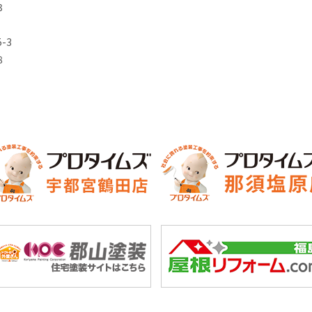
3
-3
8