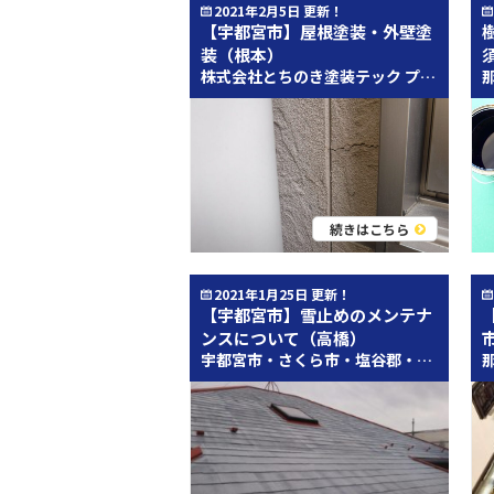
2021年2月5日 更新！
【宇都宮市】屋根塗装・外壁塗
装（根本）
株式会社とちのき塗装テック プロタイムズ宇都宮店「スタッフブログ」 をご覧頂きありがとうございます。㈱とちのき塗装テックの根本です。 プロタイムズ宇都宮店もオープンして1か月が経ちました。 オープンイベントで屋根塗装、外壁塗装のご相談を承り お申込みを頂いたお客様の工事がいよいよスタートします！！ 現在は さくら市、次いで宇都宮市の御幸ヶ原町、宝木町などなど 屋根塗装・外壁塗装で重要なのは やはり下地の処理ですね。 これから上戸祭町で屋根外壁の塗替え工事をさせて頂くお客様の外壁材は窯業系サイディングボードです。 窯業系サイディングボードの経年劣化の特徴は、 ・チョーキングの発生（白い粉のような汚れ） ・ボードの反り ・ボードのひび割れ ・外壁目地部分のリーリングの劣化 などなど 上の写真はボードのひび割れの写真です。 このように つい見過ごしてしまいそうな部分にひび割れが・・ シーリングの劣化も見られました。 この写真は２階と１階の中間のある帯になっている部分です。 下から見上げても なかなか確認できない場所です。 外壁材と中間帯の間にシーリング材が施工されていますが その間に亀裂が見られます。 塗装工事の前の下地処理や補修作業をしっかりと行う事が とても大事です。 では また次回まで 「外壁改修・屋上防水・雨漏り対策」ならぜひ、とちのき塗装テックにお任せください！！ お住まいのお困りごとがございましたら、何でもお気軽にご相談ください。外壁塗装・屋根塗装はもちろん、各所補修・屋上防水まで、何でもお問い合わせ下さい。お問い合わせはコチラ↓↓からお願い致します！ https://protimes-utsunomiya.com/contact/ また、とちのき塗装テックは、一般住宅はもちろん大型建造物改修・鋼構造物塗装、屋上防水・防食工事・交通安全施設設備工事も承っております。 栃木県で外壁塗装、外壁ﾘﾌｫｰﾑでお困りの方はコチラ↓↓からどうぞ。 https://protimes-utsunomiya.com/ とちのき塗装テック｜宇都宮市、さくら市、塩谷郡、芳賀郡の外壁塗装＆屋根リフォーム&サイディング&雨もり防水専門店郡山塗装、適正価格で評判の見積もりを実現いたします。 新型コロナウィルスが蔓延している渦中には外出を控えたい．．．。そんな時は！！ ご自宅に居ながら専門家に相談が可能なプロタイムズ宇都宮店公式LINEアカウントへ！！
続きはこちら
2021年1月25日 更新！
【宇都宮市】雪止めのメンテナ
ンスについて（高橋）
宇都宮市・さくら市・塩谷郡・芳賀郡近辺のみなさん、こんにちは