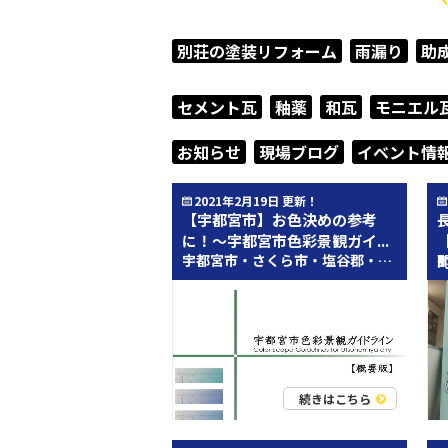
別荘の塗装リフォーム
雨漏り
助
セメント瓦
釉薬
和瓦
モニエル
お知らせ
現場ブログ
イベント情
2021年2月19日 更新！
【宇都宮市】お色決めの参考
に！～宇都宮市色彩景観ガイ...
宇都宮市・さくら市・塩谷郡・芳賀郡近辺のみなさん、こんにちは
町
続きはこちら