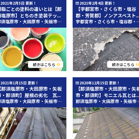
2021年2月5日 更新！
2021年2月4日 更新！
樹脂ごとの塗料の違いとは【那
【宇都宮市・さくら市・塩谷
須塩原市】とちのき塗装テッ...
郡・芳賀郡】ノンアスベスト..
那須塩原市・大田原市・矢板市・那須町近辺のみなさん、こんにちは！ 外壁塗装・屋根塗装専門店のとちのき塗装テックです！ 今回のブログを執筆させていただく那須塩原支店の南郷です！ さて、本日は塗料の種類についてお話させてください。 今回は樹脂ごとの特徴について。 皆様が屋根塗装や外壁塗装のお見積りを取る際に、よく耳にするのがウレタン、シリコン、フッ素といった樹脂だと思います。 実際はこれ以外にも様々な樹脂の塗料が存在しますが、現在の住宅ではこうした塗料が主流になっています。 単純な耐久年数で比較しますと、 ウレタン＜シリコン＜フッ素の順に耐久年数が長くなります。それに伴い、価格も高くなります。 ウレタン樹脂塗料 柔軟性があり、密着性もいいため、いろんな場所に塗装することができます。 また、前述したとおり価格も安価なため、屋根塗装・外壁塗装にはお手頃な価格になります。 しかし、耐久年数は5～7年ほどしかなく、また柔らかい樹脂のため、ほかの樹脂に比べ汚れが付きやすい樹脂です。 短いスパンでの塗装メンテナンスが必要になります。 シリコン樹脂塗料 現在の屋根塗装・外壁塗装の主流になりつつある塗料です。耐久年数は10年前後で、価格と耐久年数のバランスがよい樹脂です。 お見積りを取る際に気を付けなければならないのは、シリコン塗料は「アクリルシリコン樹脂」の略称で、 シリコン樹脂が少しでも塗料の中に含まれている場合、「アクリルシリコン樹脂」とすることができます。 したがって、同じシリコン塗料でも、著しく耐久年数が低いものもあれば、高いものもあります。 お見積書に、どのメーカーのなんという塗料を使うのかを明記してもらうことをオススメいたします。 フッ素樹脂塗料 歯の治療等にも使われることからわかるように、ウレタン・シリコン樹脂に比べ、非常に硬い塗膜を形成します。 ひび割れ等には弱いですが、汚れにくさではウレタン・シリコンに勝ります。 一方で耐候性は非常に高く、スカイツリー等の、なかなかメンテナンスできないような建物にも使用されています。 15年以上もつ樹脂です。もちろんその分、価格はかさみますが……。 また、フッ素樹脂塗料にも、柔軟性をもたせた弾性塗料も存在しますので、一概にひび割れに弱い塗料とも言えません。 塗り替えは極力少なくしたい、そうした方にオススメな塗料です。 こうした、ウレタン、シリコン、フッ素といった樹脂塗料に、最近では機能性を持たせた塗料も多く存在します。 ラジカル制御機能や超低汚染性、遮熱性、防カビ防藻性……。 機能性を持たせてあげることで、塗膜の状態を維持することができ、耐久年数を長くしています。 塗料の機能性については、またの機会にお話しさせてください。 プロタイムズ那須塩原店では、ご提案する塗料についても、お見積提出時に一つ一つご説明しております。 きちんと納得したうえで屋根塗装・外壁塗装をしたい、という皆様、ぜひとちのき塗装テック/プロタイムズ那須塩原店へご相談ください！ スタッフ紹介：山登りのお話はコチラから(＾＾) *** とちのき塗装テックは外壁塗装・屋根塗装・雨漏り対策専門店です。 とちのき塗装テックは創業92年のＫＰＣグループ（郡山塗装）です。 屋根塗装・外壁塗装をお考えの際はとちのき塗装テックにお気軽にご相談ください！ お問い合わせはコチラ 屋根塗装や外壁塗装の他にも雨漏り対策・シーリング工事・屋根改修・外壁改修・ベランダ防水・屋上防水・各種リフォーム工事・玄関ドア交換など、お住まいのことならなんでもお任せください！ 【とちのき塗装テック那須塩原支店（プロタイムズ那須塩原店）】 住所：栃木県那須塩原市島方31-3 電話番号：0120-123-560 年中無休（年末年始・GW・お盆は除く） 営業時間 9：00~18：00 お気軽にお電話ください！ 屋根塗装・外壁塗装のプランはコチラ↓↓ 外壁塗装・屋根塗装メニュー 価格のご参考にしていただければ幸いです(^^) 那須塩原市・大田原市・那須町・大田原市周辺の施工事例はコチラ↓↓ とちのき塗装テックの施工事例 色やプランのご参考にどうぞご覧ください！ YouTubeはじめました！ YouTubeにて屋根塗装・外壁塗装に関する情報を配信しています！ チャンネル登録よろしくお願いします(^^) とちのき塗装チャンネル・プロタイムズ那須塩原店の動画はコチラ LINEでの相談もお待ちしております！ 来店や電話での相談はハードルが高い(>_<) そんなときは是非LINEでご相談ください！ LINEのID検索にて「@395jrbvp」を入力！！お友達登録よろしくお願いします！ とちのき塗装テック那須塩原支店（プロタイムズ那須塩原店）のホームページも是非ご覧ください！ プロタイムズ那須塩原店HPはコチラ！ 創業92年のKPCグループ 株式会社郡山塗装のホームページはコチラ！
宇都宮市・さくら市・塩谷郡・芳賀郡
続きはこちら
続きはこちら
2021年1月15日 更新！
2020年12月15日 更新！
【那須塩原市・大田原市・矢板
【那須塩原市・大田原市・矢
市・那須町】屋根の劣化 瓦...
市・那須町】モニエル瓦とは..
外壁塗装・屋根塗装専門店のとちのき塗装テ
那須塩原市・大田原市・矢板市・那須町近辺のみなさん、こんにちは！ 外壁塗装・屋根塗装専門店のとちのき塗装テックです！ 今回のブログを執筆させていただく㈱とちのき塗装テック（プロタイムズ那須塩原店）の遠藤です！ 今回は和瓦（釉薬瓦）についてですよー。 現在も多くのお家の屋根に釉薬瓦（和瓦）が使用されていますね。 釉薬瓦（和瓦）は粘土を固めて作られた瓦の表面に釉薬（ガラスの粉のようなもの）をかけて仕上げた瓦です。 重厚感があり、耐久性も高く塗装の必要もないので非常に優れた屋根材です。 欠点としてはスレート瓦や金属屋根と比べ非常に重量がある為、建物不可が掛かることです。 また、割れた場合は漏水（雨漏り）しないように早急に交換する必要があります。 このように瓦が割れていたら交換しましょう。 外壁塗装工事が終わり、足場の解体中に瓦の割れを発見しました！ 割れた部分をよく見ると少し黒ずみ（汚れやカビ等）があった為、今回の工事中に割れたのではなく以前からすでに割れていたものです。 この割れた部分を見てみると..... 瓦を止める釘が錆びていました。 普通は錆びないようにステンレスの釘を使って留めるのですが、 昔、鉄くぎを使用している職人さんも多く、この場合鉄くぎが錆びて釘が膨張し瓦に負荷が掛かって割れてしまうということがよくあります。 足で踏んだから割れたわけではないんです！ このように瓦が割れる原因はいくつかありますので、 原因が突き止められれば対処方が見つかります。 雨漏りする前に定期的に屋根外壁の診断調査を行い、トラブルを回避しましょう！ とちのき塗装テックは外壁塗装・屋根塗装・雨漏り対策専門店です。 とちのき塗装テックは創業92年のＫＰＣグループ（郡山塗装）です。 屋根塗装・外壁塗装をお考えの際はとちのき塗装テックにお気軽にご相談ください！ お問い合わせはコチラ 屋根塗装や外壁塗装の他にも雨漏り対策・シーリング工事・屋根改修・外壁改修・ベランダ防水・屋上防水・各種リフォーム工事・玄関ドア交換など、お住まいのことならなんでもお任せください！ 【とちのき塗装テック那須塩原支店（プロタイムズ那須塩原店）】 住所：栃木県那須塩原市島方31-3 電話番号：0120-123-560 年中無休（年末年始・GW・お盆は除く） 営業時間 9：00~18：00 お気軽にお電話ください！ 屋根塗装・外壁塗装のプランはコチラ↓↓ 外壁塗装・屋根塗装メニュー 価格のご参考にしていただければ幸いです！ 那須塩原市・大田原市・那須町・大田原市周辺の施工事例はコチラ↓↓ とちのき塗装テックの施工事例 色やプランのご参考にどうぞご覧ください！ インスタグラムでも施工事例やスタッフの日常を公開中です！ YouTubeはじめました！ YouTubeにて屋根塗装・外壁塗装に関する情報を配信しています！ チャンネル登録よろしくお願いします！ とちのき塗装チャンネル・プロタイムズ那須塩原店の動画はコチラ LINEでの相談もお待ちしております！ 来店や電話での相談はハードルが高い！ そんなときは是非LINEでご相談ください！ LINEのID検索にて「@395jrbvp」を入力！！お友達登録よろしくお願いします！ とちのき塗装テック那須塩原支店（プロタイムズ那須塩原店）のホームページも是非ご覧ください！ プロタイムズ那須塩原店HPはコチラ！ 創業92年のKPCグループ 株式会社郡山塗装のホームページはコチラ！
那須塩原市・大田原市・矢板市・那須町近辺のみなさん、こんにちは！ 外壁塗装・屋根塗装専門店のとちのき塗装テックです！ 今回のブログを執筆させていただく那須塩原支店の田子です！ 本日はモニエル瓦の塗装についてお話しさせていただきます。 みな様はモニエル瓦という瓦をご存じですか？ こちらがモニエル瓦の写真です。 モニエル瓦は、セメントと川砂を混ぜ合わせて作られる瓦です。 「乾式コンクリート瓦」といわれる、ヨーロッパ発祥のセメント瓦の一種です。 この瓦にはほかの瓦とは違い、表面にスラリー層というセメントの粉が薄く吹き付けてあります。 このスラリー層の上から塗装をしてしまうと塗膜がはがれやすくなってしまうため、塗装をする前に温水洗浄を行ってスラリー層を取り除いたり、専用の下塗り材を使用する必要があります。 このモニエル瓦はセメント瓦に似ているため、間違ってスラリー層の除去を行はないまま塗装をしないように見分けることが大切です。 ↑モニエル瓦 ↑セメント瓦 モニエル瓦とセメント瓦を見分けるポイントは小口です。 上の写真のモニエル瓦は表面がデコボコしていますが、下のセメント瓦は表面が平らになっています。 しっかりと見分け、モニエル瓦の場合はスラリー層の除去を行ってか塗装を行うことが重要です。 屋根塗装・外壁塗装をお考えの際はお気軽にお問い合わせください。 とちのき塗装テックは外壁塗装・屋根塗装・雨漏り対策専門店です。 とちのき塗装テックは創業92年のＫＰＣグループ（郡山塗装）です。 屋根塗装・外壁塗装をお考えの際はとちのき塗装テックにお気軽にご相談ください！ お問い合わせはコチラ 屋根塗装や外壁塗装の他にも雨漏り対策・シーリング工事・屋根改修・外壁改修・ベランダ防水・屋上防水・各種リフォーム工事・玄関ドア交換など、お