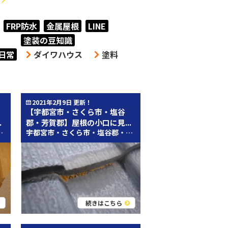
FRP防水
金属屋根
LINE
塗装の豆知識
日常
ダイワハウス
塗料
2021年2月9日 更新！
【宇都宮市・さくら市・塩谷
.
郡・芳賀郡】屋根の小口に見...
ックです！ 今回のブログを執筆させていただく宇都宮本店、営業アシ
近辺のみなさん、こんにちは
外壁塗装・屋根塗装専門店のとち
宇都宮市・さくら市・塩谷郡・芳賀郡近辺のみなさん、こんにちは
続きはこちら