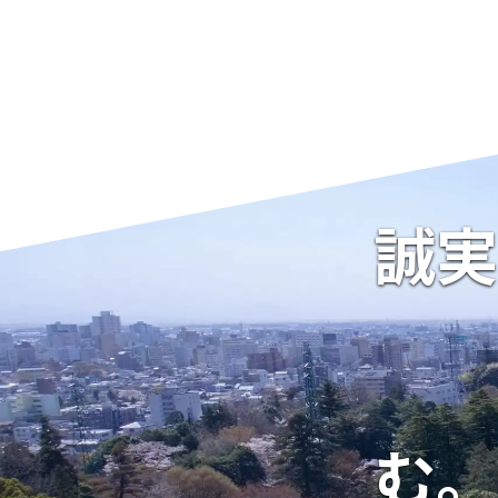
誠実
む。