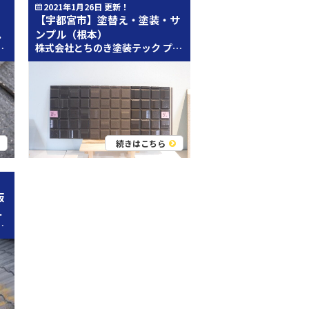
2021年1月26日 更新！
【宇都宮市】塗替え・塗装・サ
.
ンプル（根本）
近辺のみなさん、こんにちは
外壁塗装・屋根塗装専門店のとち
株式会社とちのき塗装テック プロタイムズ宇都宮店「スタッフブログ」 をご覧頂きありがとうございます。㈱とちのき塗装テックの根本です。 今日の写真はチョコレート？？ではありません。 塗料の艶感を分かり易く 私が作成したサンプルです。 ３分艶の塗料を実際に塗装しました。 最近は耐久性の良い１０年保証があります。 耐久年数でいえば２０年、２５年など性能の良い塗料も多くなってます。 耐久年数も大事な要素ですが、それぞれのお家に合った色や 艶感も大事になります。 この写真はプロタイムズ宇都宮店にあるお家の模型の 塗料の艶あり・３分艶コーナーです。 実際に塗装をした壁で違いを確認して頂いております。 今回は、これから宇都宮市で塗装をされるお客様のために・・ 塗装後の艶の確認サンプルというより・・ 大きなチョコレートのようです。 こんな感じでカタログコーナーに置いてみました。 この塗装のサンプルは中央が現在の外壁材で 左右はそれぞれ違う色の３分艶塗装です。 最近は塗替えの際 色の選定はもちろんですが、 仕上がりの艶を慎重にお考えのお客様が多くなっているように感じます。 プロタイムズ宇都宮店では、これから塗替えをお考えの方に とてもお役に立つサンプルを多数ご用意しております。 ご要望があれば 私が心を込めてお作り致します！！ では また次回まで 「外壁改修・屋上防水・雨漏り対策」ならぜひ、とちのき塗装テックにお任せください！！ お住まいのお困りごとがございましたら、何でもお気軽にご相談ください。外壁塗装・屋根塗装はもちろん、各所補修・屋上防水まで、何でもお問い合わせ下さい。お問い合わせはコチラ↓↓からお願い致します！ https://protimes-utsunomiya.com/contact/ また、とちのき塗装テックは、一般住宅はもちろん大型建造物改修・鋼構造物塗装、屋上防水・防食工事・交通安全施設設備工事も承っております。 栃木県で外壁塗装、外壁ﾘﾌｫｰﾑでお困りの方はコチラ↓↓からどうぞ。 https://protimes-utsunomiya.com/ とちのき塗装テック｜宇都宮市、さくら市、塩谷郡、芳賀郡の外壁塗装＆屋根リフォーム&サイディング&雨もり防水専門店郡山塗装、適正価格で評判の見積もりを実現いたします。 新型コロナウィルスが蔓延している渦中には外出を控えたい．．．。そんな時は！！ ご自宅に居ながら専門家に相談が可能なプロタイムズ宇都宮店公式LINEアカウントへ！！
続きはこちら
板
.
ックです！ 今回のブログを執筆させていただく宇都宮本店の高橋です
住まいのことならなんでもお任せください！ 【とちのき塗装テック那須塩原支店（プロタイムズ那須塩原店）】 住所：栃木県那須塩原市島方31-3 電話番号：0120-123-560 年中無休（年末年始・GW・お盆は除く） 営業時間 9：00~18：00 お気軽にお電話ください！ 屋根塗装・外壁塗装のプランはコチラ↓↓ 外壁塗装・屋根塗装メニュー 価格のご参考にしていただければ幸いです(^^) 那須塩原市・大田原市・那須町・大田原市周辺の施工事例はコチラ↓↓ とちのき塗装テックの施工事例 色やプランのご参考にどうぞご覧ください！ YouTubeはじめました！ YouTubeにて屋根塗装・外壁塗装に関する情報を配信しています！ チャンネル登録よろしくお願いします(^^) とちのき塗装チャンネル・プロタイムズ那須塩原店の動画はコチラ LINEでの相談もお待ちしております！ 来店や電話での相談はハードルが高い(>_<) そんなときは是非LINEでご相談ください！ LINEのID検索にて「@395jrbvp」を入力！！お友達登録よろしくお願いします！ とちのき塗装テック那須塩原支店（プロタイムズ那須塩原店）のホームページも是非ご覧ください！ プロタイムズ那須塩原店HPはコチラ！ 創業92年のKPCグループ 株式会社郡山塗装のホームページはコチラ！